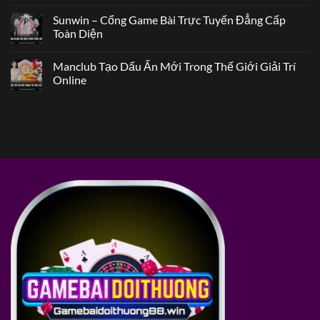
Sunwin – Cổng Game Bài Trực Tuyến Đẳng Cấp
Toàn Diện
Manclub Tạo Dấu Ấn Mới Trong Thế Giới Giải Trí
Online