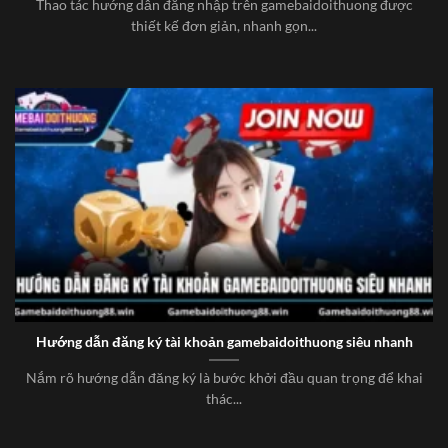
Thao tác hướng dẫn đăng nhập trên gamebaidoithuong được
thiết kế đơn giản, nhanh gọn...
Hướng dẫn đăng ký tài khoản gamebaidoithuong siêu nhanh
Nắm rõ hướng dẫn đăng ký là bước khởi đầu quan trọng để khai
thác...