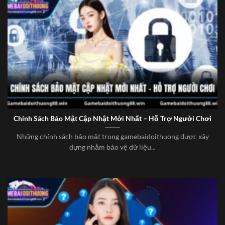
Chính Sách Bảo Mật Cập Nhật Mới Nhất – Hỗ Trợ Người Chơi
Những chính sách bảo mật trong gamebaidoithuong được xây
dựng nhằm bảo vệ dữ liệu...