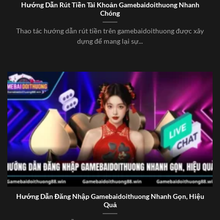
Hướng Dẫn Rút Tiền Tài Khoản Gamebaidoithuong Nhanh
Chóng
Thao tác hướng dẫn rút tiền trên gamebaidoithuong được xây
dựng để mang lại sự...
Hướng Dẫn Đăng Nhập Gamebaidoithuong Nhanh Gọn, Hiệu
Quả